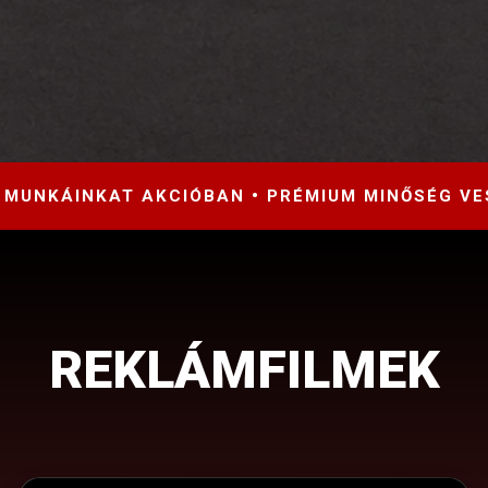
 MUNKÁINKAT AKCIÓBAN • PRÉMIUM MINŐSÉG V
REKLÁMFILMEK