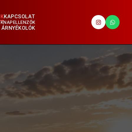
ÓK
KAPCSOLAT
ÓK
NAPELLENZŐK
 ÁRNYÉKOLÓK