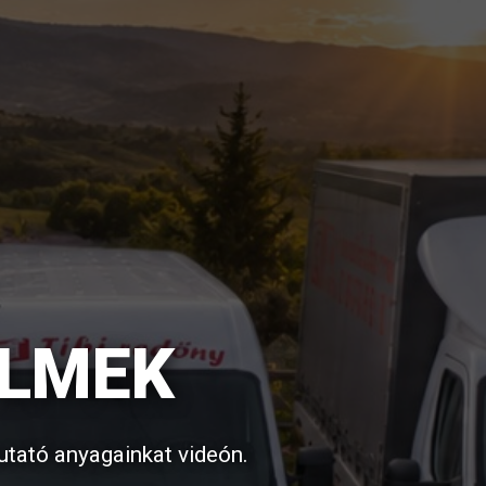
ILMEK
utató anyagainkat videón.