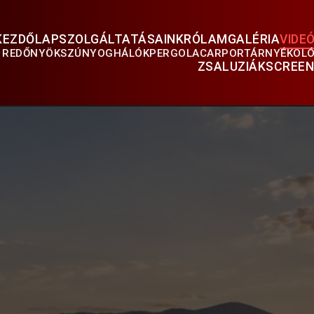
KEZDŐLAP
SZOLGÁLTATÁSAINK
RÓLAM
GALÉRIA
VIDE
REDŐNYÖK
SZÚNYOGHÁLÓK
PERGOLA
CARPORT
ÁRNYÉKOL
ZSALUZIÁK
SCREEN